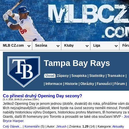
MLB CZ.com
Sezóna
Kluby
Liga
Fór
Tampa Bay Rays
|
Úvod
|
Zápasy
|
Soupiska
|
Statistiky
|
Transakce
|
|
Informace
|
Historie
|
Obrázky
|
Fanoušci
|
Fórum
|
Co přinesl druhý Opening Day sezony?
(5. 4. 2016, 18:46:23, přečteno 2334×)
Jelikož Opening Day je jenom jednou (dobře, dvakrát) do roka, přinášíme vám da
těch nejzajímavějších událostí, které byste na úvod sezony neměli minout. Pond
nabídly historickou výhru Dodgers, historickou prohru Mariners, tři homeruny za
Giants, další tři homeruny pro Toronto a prosadili se také oba současní MVP -
Jo
Bryce Harper
.
Celý článek...
|
Komentáře
(5) | Autor:
Jirkush
| Známka:
1.29
(14) | Kategorie:
Aktuality