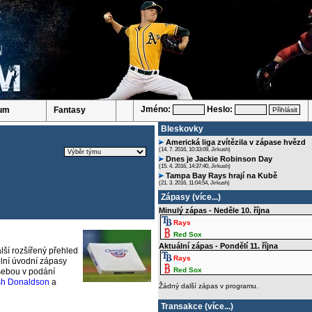
Jméno:
Heslo:
um
Fantasy
Bleskovky
Americká liga zvítězila v zápase hvězd
(14. 7. 2016, 10:33:09, Jirkush)
Dnes je Jackie Robinson Day
(15. 4. 2016, 14:37:40, Jirkush)
Tampa Bay Rays hrají na Kubě
(21. 3. 2016, 11:04:54, Jirkush)
Zápasy (
více...
)
Minulý zápas - Neděle 10. října
Rays
Red Sox
Aktuální zápas - Pondělí 11. října
lší rozšířený přehled
Rays
ělní úvodní zápasy
Red Sox
 sebou v podání
sh Donaldson
a
Žádný další zápas v programu.
Transakce (
více...
)