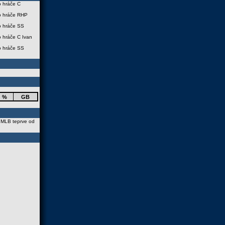
o hráče C
o hráče RHP
o hráče SS
 hráče C Ivan
o hráče SS
%
GB
 MLB teprve od