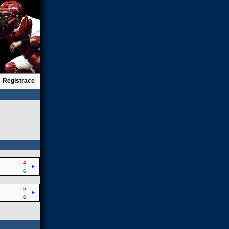
Registrace
4
F
6
5
F
6