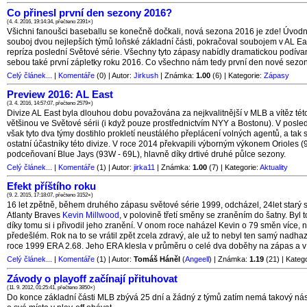
Co přinesl první den sezony 2016?
(4. 4. 2016, 19:14:34, přečteno 2391×)
Všichni fanoušci baseballu se konečně dočkali, nová sezona 2016 je zde! Úvodn
souboj dvou nejlepších týmů loňské základní části, pokračoval soubojem v AL Ea
repríza poslední Světové série. Všechny tyto zápasy nabídly dramatickou podívan
sebou také první zápletky roku 2016. Co všechno nám tedy první den nové sezo
Celý článek...
|
Komentáře
(0) | Autor:
Jirkush
| Známka:
1.00
(6) | Kategorie:
Zápasy
Preview 2016: AL East
(3. 4. 2016, 14:57:07, přečteno 2579×)
Divize AL East byla dlouhou dobu považována za nejkvalitnější v MLB a vítěz této
většinou ve Světové sérii (i když pouze prostřednictvím NYY a Bostonu). V posled
však tyto dva týmy dostihlo prokletí neustálého přeplácení volných agentů, a tak s
ostatní účastníky této divize. V roce 2014 překvapili výborným výkonem Orioles (
podceňovaní Blue Jays (93W - 69L), hlavně díky drtivé druhé půlce sezony.
Celý článek...
|
Komentáře
(1) | Autor:
jirka11
| Známka:
1.00
(7) | Kategorie:
Aktuality
Efekt příštího roku
(9. 2. 2015, 17:18:07, přečteno 3152×)
16 let zpětně, během druhého zápasu světové série 1999, odcházel, 24let starý 
Atlanty Braves
Kevin Millwood
, v polovině třetí směny se zraněním do šatny. Byl 
díky tomu si i přivodil jeho zranění. V onom roce naházel Kevin o 79 směn více, 
předešlém. Rok na to se vrátil zpět zcela zdravý, ale už to nebyl ten samý nadhaz
roce 1999 ERA 2.68. Jeho ERA klesla v průměru o celé dva doběhy na zápas a v 
Celý článek...
|
Komentáře
(1) | Autor:
Tomáš Háněl
(
Angeell
) | Známka:
1.19
(21) | Kateg
Závody o playoff začínají přituhovat
(11. 9. 2012, 01:25:41, přečteno 3850×)
Do konce základní části MLB zbývá 25 dní a žádný z týmů zatím nemá takový ná