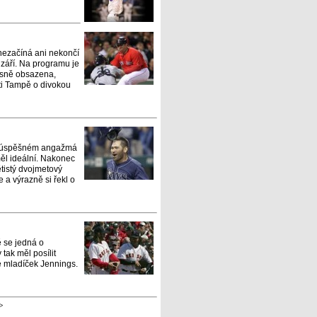
nezačíná ani nekončí
 září. Na programu je
jasně obsazena,
ti Tampě o divokou
iš úspěšném angažmá
l ideální. Nakonec
ětistý dvojmetový
e a výrazně si řekl o
 se jedná o
ak měl posílit
e mladíček Jennings.
>