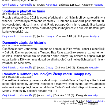
o své místo v play-off obávat.
Celý článek...
|
Komentáře
(0) | Autor:
Karaya32
| Známka:
1.55
(11) | Kategorie:
Aktuality
Souboje o playoff ve finiši
(19. 9. 2011, 01:30:31, přečteno 4593×)
Rozpis základní části 2011 je oproti předchozím ročníkům MLB výrazně odlišný: 
v neděli. Sezóna byla zahájena ve čtvrtek 31. března a skončí už příští středu 28.
tedy posledních deset hracích dnů. Řada postupových míst je tentokrát celkem 
přesto nás ještě čeká několik dramatických soubojů v čele s duelem Bostonu pro
kartu v Americké lize.
Celý článek...
|
Komentáře
(5) | Autor:
Ranger
| Známka:
1.00
(5) | Kategorie:
Analýzy
Damonův zápis do historie
(19. 6. 2011, 20:04:17, přečteno 2184×)
Úspěšná kariéra Johnnyho Damona se pomalu blíží ke svému konci. Po nepříl
v Detroitu Damon podepsal s Tampou Bay Rays a začátek sezony rozhodně nemě
se však Damon sebral, stal se jednou z opor Tampy Bay a včera si připsal svůj p
odpal kariéry. Díky němu se dostal do elitní společnosti nejlepších pálkařů histori
zařazení do Síně slávy.
Celý článek...
|
Komentáře
(1) | Autor:
Chazy
| Známka:
1.00
(2) | Kategorie:
Aktuality
Ramirez a Damon jsou novými členy kádru Tampy Bay
(24. 1. 2011, 21:47:13, přečteno 2662×)
Dva ostřílené veterány naverbovala do svých služeb Tampa Bay Rays. Konkrétně
jednoroční kontrakty Johnym Damonem a Mannym Ramirezem. Johny Damon by t
oslabené vnější pole, kde je po odchodu Carla Crawforda k dispozici nově pouz
Manny Ramirez by pak měl obsadit roli DH.
Celý článek...
|
Komentáře
(0) | Autor:
porky
| Známka:
1.25
(4) | Kategorie:
Aktuality
<< první < předchozí |
Stránka 1
|
další
>
poslední
>
Přejít na stránku
ze 4