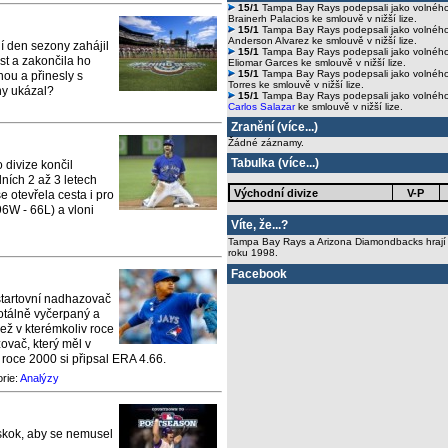
15/1
Tampa Bay Rays podepsali jako volnéh
Brainerh Palacios ke smlouvě v nižší lize.
15/1
Tampa Bay Rays podepsali jako volnéh
Anderson Alvarez ke smlouvě v nižší lize.
í den sezony zahájil
15/1
Tampa Bay Rays podepsali jako volnéh
st a zakončila ho
Eliomar Garces ke smlouvě v nižší lize.
15/1
Tampa Bay Rays podepsali jako volného
ou a přinesly s
Torres ke smlouvě v nižší lize.
ny ukázal?
15/1
Tampa Bay Rays podepsali jako volnéh
Carlos Salazar
ke smlouvě v nižší lize.
Zranění (
více...
)
Žádné záznamy.
Tabulka (
více...
)
 divize končil
ních 2 až 3 letech
Východní divize
V-P
e otevřela cesta i pro
96W - 66L) a vloni
Víte, že...?
Tampa Bay Rays a Arizona Diamondbacks hrají
roku 1998.
Facebook
startovní nadhazovač
totálně vyčerpaný a
než v kterémkoliv roce
ovač, který měl v
roce 2000 si připsal ERA 4.66.
orie:
Analýzy
skok, aby se nemusel