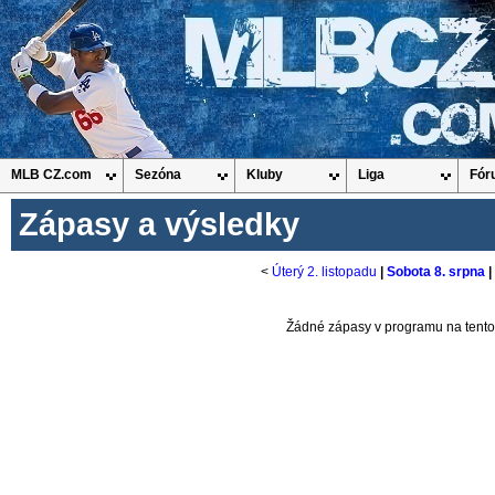
MLB CZ.com
Sezóna
Kluby
Liga
Fór
Zápasy a výsledky
<
Úterý 2. listopadu
|
Sobota 8. srpna
|
Žádné zápasy v programu na tento