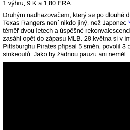
1 výhru, 9 K a 1,80 ERA.
Druhým nadhazovačem, který se po dlouhé do
Texas Rangers není nikdo jiný, než Japonec
téměř dvou letech a úspěšné rekonvalescenci
zasáhl opět do zápasu MLB. 28.května si v in
Pittsburghu Pirates připsal 5 směn, povolil 3 
strikeoutů. Jako by žádnou pauzu ani neměl..