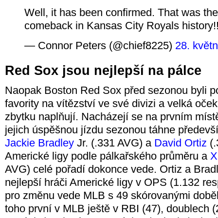
Well, it has been confirmed. That was the
comeback in Kansas City Royals history!!
— Connor Peters (@chief8225)
28. květ
Red Sox jsou nejlepší na pálce
Naopak Boston Red Sox před sezonou byli p
favority na vítězství ve své divizi a velká oč
zbytku naplňují. Nacházejí se na prvním mís
jejich úspěšnou jízdu sezonou táhne předevš
Jackie Bradley
Jr. (.331 AVG) a
David Ortiz
(.
Americké ligy podle pálkařského průměru a
X
AVG) celé pořadí dokonce vede. Ortiz a Bradl
nejlepší hráči Americké ligy v OPS (1.132 res
pro změnu vede MLB s 49 skórovanými doběh
toho první v MLB ještě v RBI (47), doublech 