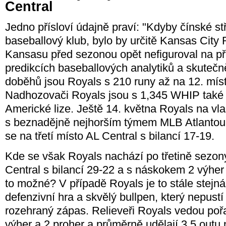
Central
Jedno přísloví údajně praví: "Kdyby čínské s
baseballový klub, bylo by určitě Kansas City
Kansasu před sezonou opět nefiguroval na p
predikcích baseballových analytiků a skutečn
doběhů jsou Royals s 210 runy až na 12. míst
Nadhozovači Royals jsou s 1,345 WHIP také a
Americké lize. Ještě 14. května Royals na vla
s beznadějně nejhorším týmem MLB Atlantou 
se na třetí místo AL Central s bilancí 17-19.
Kde se však Royals nachází po třetině sezon
Central s bilancí 29-22 a s náskokem 2 výher
to možné? V případě Royals je to stále stejn
defenzivní hra a skvělý bullpen, který nepust
rozehraný zápas. Relieveři Royals vedou po
výher a 2 proher a průměrně udělají 3,5 outu 