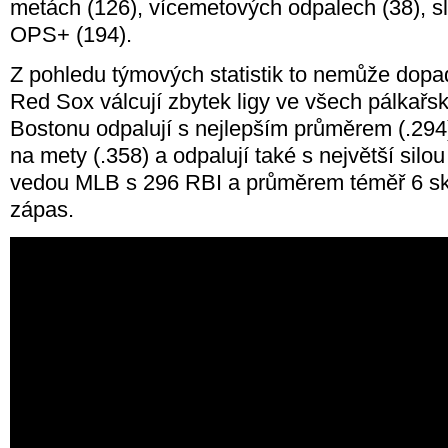
metách (126), vícemetových odpalech (38), s
OPS+ (194).
Z pohledu týmových statistik to nemůže dopad
Red Sox válcují zbytek ligy ve všech pálkařsk
Bostonu odpalují s nejlepším průměrem (.294)
na mety (.358) a odpalují také s největší silou
vedou MLB s 296 RBI a průměrem téměř 6 s
zápas.