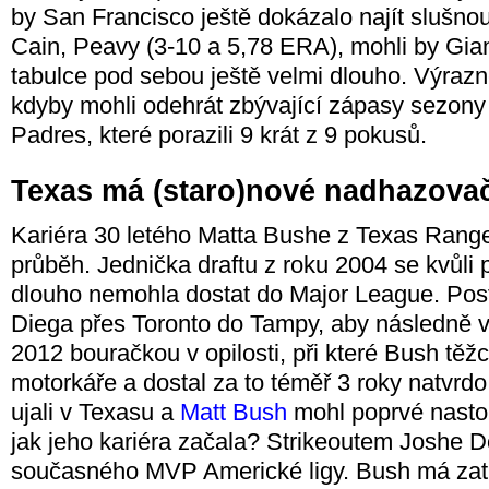
by San Francisco ještě dokázalo najít slušnou
Cain, Peavy (3-10 a 5,78 ERA), mohli by Gia
tabulce pod sebou ještě velmi dlouho. Výraz
kdyby mohli odehrát zbývající zápasy sezony
Padres, které porazili 9 krát z 9 pokusů.
Texas má (staro)nové nadhazova
Kariéra 30 letého Matta Bushe z Texas Rang
průběh. Jednička draftu z roku 2004 se kvůl
dlouho nemohla dostat do Major League. Pos
Diega přes Toronto do Tampy, aby následně v
2012 bouračkou v opilosti, při které Bush těžc
motorkáře a dostal za to téměř 3 roky natvrdo
ujali v Texasu a
Matt Bush
mohl poprvé nasto
jak jeho kariéra začala? Strikeoutem Joshe 
současného MVP Americké ligy. Bush má zat