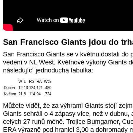
San Francisco Giants jdou do tr
San Francisco Giants se v květnu dostali do 
vedení v NL West. Květnové výkony Giants do
následující jednoduchá tabulka:
W
L
RS
RA
W%
Duben
12
13
124
121
.480
Květen
21
8
114
94
.724
Můžete vidět, že za výhrami Giants stojí zej
Giants sehráli o 4 zápasy více, než v dubnu, 
celých 27 runů méně. Trojice Bumgarner, Cuet
ERA výrazně pod hranicí 3,00 a dohromady ma