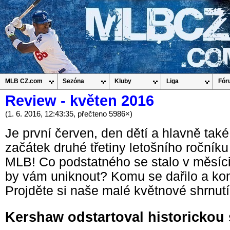
MLB CZ.com
Sezóna
Kluby
Liga
Fór
Review - květen 2016
(1. 6. 2016, 12:43:35, přečteno 5986×)
Je první červen, den dětí a hlavně také
začátek druhé třetiny letošního ročníku
MLB! Co podstatného se stalo v měsíc
by vám uniknout? Komu se dařilo a kom
Projděte si naše malé květnové shrnutí.
Kershaw odstartoval historickou