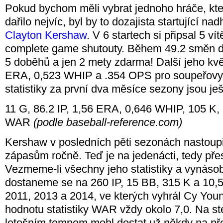
Pokud bychom měli vybrat jednoho hráče, kt
dařilo nejvíc, byl by to dozajista startující 
Clayton Kershaw
. V 6 startech si připsal 5 vít
complete game shutouty. Během 49.2 směn d
5 doběhů a jen 2 mety zdarma! Další jeho kvě
ERA, 0,523 WHIP a .354 OPS pro soupeřovy
statistiky za první dva měsíce sezony jsou ješ
11 G, 86.2 IP, 1,56 ERA, 0,646 WHIP, 105 K,
WAR
(podle baseball-reference.com)
Kershaw v posledních pěti sezonách nastoup
zápasům ročně. Teď je na jedenácti, tedy přes
Vezmeme-li všechny jeho statistiky a vynásobí
dostaneme se na 260 IP, 15 BB, 315 K a 1
2011, 2013 a 2014, ve kterých vyhrál Cy Yo
hodnotu statistiky WAR vždy okolo 7,0. Na s
letošním tempem mohl dostat už někdy na př