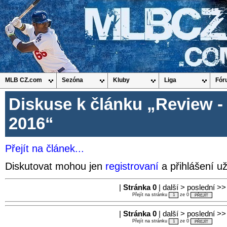
MLB CZ.com
Sezóna
Kluby
Liga
Fór
Diskuse k článku „Review -
2016“
Přejít na článek...
Diskutovat mohou jen
registrovaní
a přihlášení už
|
Stránka 0
| další > poslední >>
Přejít na stránku
ze 0
|
Stránka 0
| další > poslední >>
Přejít na stránku
ze 0