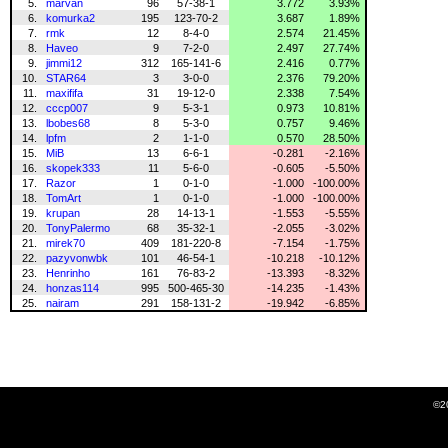
5.
marvan
96
57-38-1
3.772
3.93%
6.
komurka2
195
123-70-2
3.687
1.89%
7.
rmk
12
8-4-0
2.574
21.45%
8.
Haveo
9
7-2-0
2.497
27.74%
9.
jimmi12
312
165-141-6
2.416
0.77%
10.
STAR64
3
3-0-0
2.376
79.20%
11.
maxififa
31
19-12-0
2.338
7.54%
12.
cccp007
9
5-3-1
0.973
10.81%
13.
lbobes68
8
5-3-0
0.757
9.46%
14.
lpfm
2
1-1-0
0.570
28.50%
15.
MiB
13
6-6-1
-0.281
-2.16%
16.
skopek333
11
5-6-0
-0.605
-5.50%
17.
Razor
1
0-1-0
-1.000
-100.00%
18.
TomArt
1
0-1-0
-1.000
-100.00%
19.
krupan
28
14-13-1
-1.553
-5.55%
20.
TonyPalermo
68
35-32-1
-2.055
-3.02%
21.
mirek70
409
181-220-8
-7.154
-1.75%
22.
pazyvonwbk
101
46-54-1
-10.218
-10.12%
23.
Henrinho
161
76-83-2
-13.393
-8.32%
24.
honzas114
995
500-465-30
-14.235
-1.43%
25.
nairam
291
158-131-2
-19.942
-6.85%
©2