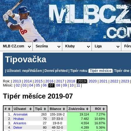
MLB CZ.com
Sezóna
Kluby
Liga
Fór
Tipovačka
| Uživatel: nepřihlášen |
Denní přehled
|
Tipér roku
|
Tipér měsíce
|
Tipér dne
Rok: |
2013
|
2014
|
2015
|
2016
|
2017
|
2018
|
2019
|
2020
|
2021
|
2022
|
2023
Měsíc: |
02
|
03
|
04
|
05
|
06
|
07
|
08
|
09
|
10
|
11
|
Tipér měsíce 2019-07
#
Uživatel
Tipů
Bilance
Zisk/ztráta
ROI
1.
Arsenalak
263
155-106-2
19.114
7.27%
2.
Hrubas
70
37-33-0
7.482
10.69%
3.
Arkantos
27
19-8-0
4.554
16.87%
4.
Deker
80
48-32-0
4.289
5.36%