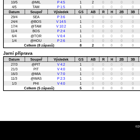
10/5
@MIL
P 4:5
1
2
0
0
0
0
4/5
TAM
P 1:5
1
0
0
0
0
0
Datum
Soupeř
Výsledek
GS
AB
R
H
2B
3B
29/4
SEA
P 3:6
1
0
0
0
0
0
24/4
@BOS
V 14:5
1
0
0
0
0
0
17/4
@TAM
V 10:2
1
0
0
0
0
0
11/4
BOS
P 2:4
1
0
0
0
0
0
6/4
@TOR
V 6:4
1
0
0
0
0
0
1/4
@HOU
P 2:6
1
0
0
0
0
0
Celkem (8 zápasů)
8
2
0
0
0
0
Jarní příprava
Datum
Soupeř
Výsledek
GS
AB
R
H
2B
3B
27/3
@PIT
V 4:2
1
0
0
0
0
0
21/3
PIT
V 4:0
1
0
0
0
0
0
16/3
@MIA
V 7:0
1
0
0
0
0
0
11/3
@WAS
P 2:3
1
0
0
0
0
0
1/3
PHI
V 4:0
1
0
0
0
0
0
Celkem (5 zápasů)
5
0
0
0
0
0
©2