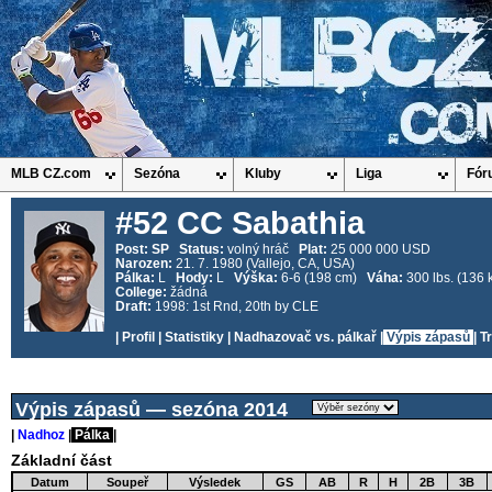
MLB CZ.com
Sezóna
Kluby
Liga
Fór
#52 CC Sabathia
Post:
SP
Status:
volný hráč
Plat:
25 000 000 USD
Narozen:
21. 7. 1980 (Vallejo, CA, USA)
Pálka:
L
Hody:
L
Výška:
6-6 (198 cm)
Váha:
300 lbs. (136 
College:
žádná
Draft:
1998: 1st Rnd, 20th by CLE
|
Profil
|
Statistiky
|
Nadhazovač vs. pálkař
|
Výpis zápasů
|
T
Výpis zápasů — sezóna 2014
|
Nadhoz
|
Pálka
|
Základní část
Datum
Soupeř
Výsledek
GS
AB
R
H
2B
3B