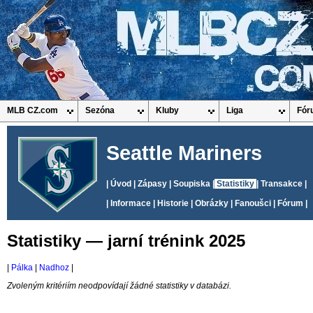
MLB CZ.com
Sezóna
Kluby
Liga
Fór
Seattle Mariners
|
Úvod
|
Zápasy
|
Soupiska
|
Statistiky
|
Transakce
|
|
Informace
|
Historie
|
Obrázky
|
Fanoušci
|
Fórum
|
Statistiky — jarní trénink 2025
|
Pálka
|
Nadhoz
|
Zvoleným kritériím neodpovídají žádné statistiky v databázi.