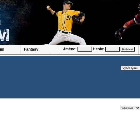
Jméno:
Heslo:
um
Fantasy