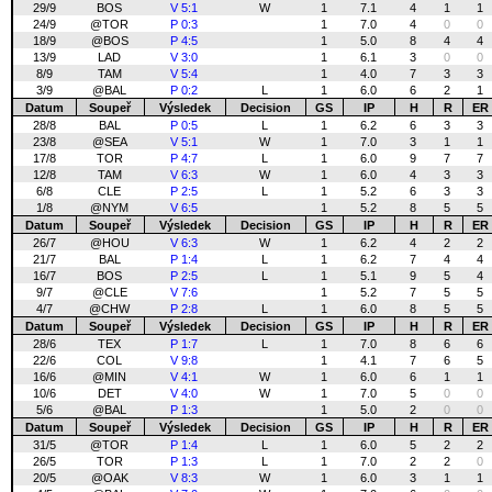
29/9
BOS
V 5:1
W
1
7.1
4
1
1
24/9
@TOR
P 0:3
1
7.0
4
0
0
18/9
@BOS
P 4:5
1
5.0
8
4
4
13/9
LAD
V 3:0
1
6.1
3
0
0
8/9
TAM
V 5:4
1
4.0
7
3
3
3/9
@BAL
P 0:2
L
1
6.0
6
2
1
Datum
Soupeř
Výsledek
Decision
GS
IP
H
R
ER
28/8
BAL
P 0:5
L
1
6.2
6
3
3
23/8
@SEA
V 5:1
W
1
7.0
3
1
1
17/8
TOR
P 4:7
L
1
6.0
9
7
7
12/8
TAM
V 6:3
W
1
6.0
4
3
3
6/8
CLE
P 2:5
L
1
5.2
6
3
3
1/8
@NYM
V 6:5
1
5.2
8
5
5
Datum
Soupeř
Výsledek
Decision
GS
IP
H
R
ER
26/7
@HOU
V 6:3
W
1
6.2
4
2
2
21/7
BAL
P 1:4
L
1
6.2
7
4
4
16/7
BOS
P 2:5
L
1
5.1
9
5
4
9/7
@CLE
V 7:6
1
5.2
7
5
5
4/7
@CHW
P 2:8
L
1
6.0
8
5
5
Datum
Soupeř
Výsledek
Decision
GS
IP
H
R
ER
28/6
TEX
P 1:7
L
1
7.0
8
6
6
22/6
COL
V 9:8
1
4.1
7
6
5
16/6
@MIN
V 4:1
W
1
6.0
6
1
1
10/6
DET
V 4:0
W
1
7.0
5
0
0
5/6
@BAL
P 1:3
1
5.0
2
0
0
Datum
Soupeř
Výsledek
Decision
GS
IP
H
R
ER
31/5
@TOR
P 1:4
L
1
6.0
5
2
2
26/5
TOR
P 1:3
L
1
7.0
2
2
0
20/5
@OAK
V 8:3
W
1
6.0
3
1
1