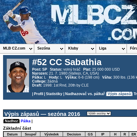
MLB CZ.com
Sezóna
Kluby
Liga
Fór
#52 CC Sabathia
Post:
SP
Status:
volný hráč
Plat:
25 000 000 USD
Narozen:
21. 7. 1980 (Vallejo, CA, USA)
Pálka:
L
Hody:
L
Výška:
6-6 (198 cm)
Váha:
300 lbs. (136 
College:
žádná
Draft:
1998: 1st Rnd, 20th by CLE
|
Profil
|
Statistiky
|
Nadhazovač vs. pálkař
|
Výpis zápasů
|
T
Výpis zápasů — sezóna 2016
|
Nadhoz
|
Pálka
|
Základní část
Datum
Soupeř
Výsledek
Decision
GS
IP
H
R
ER